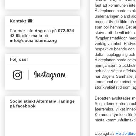
fast att kommunen inte s
Äldreplanen borde exak
undernäringen bland äld
Kontakt ☎
procent äv de äldre på 
som bor hemma. Det är 
För mer info
ring
oss på
072-524
skriver att de vill införa
42 95
eller
maila
på
’flygplansmatlådor’ med 
info@socialisterna.org
verklig valfrihet. Rättv
respektive boende och 
delta i uppläggning och
Följ oss!
Äldreplanen borde också
hemtjänsten. Stockholm
och näst sämst effektiv
när Dagens Samhälle jäm
kommunal och privat hem
stor kvalitetstid som lä
Debatten avslutades me
Socialistiskt Alternativ Haninge
Socialdemokraterna och
på facebook
återremiss, vilket innebä
Kommunstyrelsen för öv
nästa kommunfullmäktig
Upplagd av
RS Jordbro